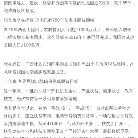
按政策规划、建设、移交和办园等问题的幼儿园近2万所，其中85%
完成阶段性整改。
脱贫攻坚在提速 全国已有780个贫困县脱贫摘帽
2019年两会上提出，农村贫困人口减少1000万以上，居民收入增长
与经济增长基本同步。这个目标在2019年年底已经完成，我国共减少
贫困人口1100多万。
就在近日，广西壮族自治区毛南族自治县等21个县市区脱贫摘帽，这
意味着我国毛南族实现整族脱贫。
一年来 各界尽锐出战确保完成脱贫目标
这一年来，一批批扶贫干部扎进贫困村，产业扶贫、健康扶贫、教育
扶贫、光伏扶贫等一系列举措落实落地。
尤其是今年以来，各地一手战“疫”，一手战“贫”，点对点帮扶劳动力
外出务工，建立扶贫车间、电商带货消费扶贫等，一项项暖心扶贫政
策措施落地生根。截至4月30日，劳动力外出务工、扶贫项目开工、
扶贫龙头企业和扶贫车间复工复产已接近去年水平。最新数据显示，