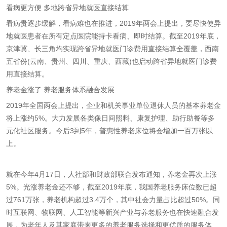
看病更方便 多地跨省异地就医直接结算
看病贵逐步缓解，看病难也在推进，2019年两会上提出，要尽快使异
地就医患者在所有定点医院能持卡看病、即时结算。截至2019年底，
京津冀、长三角均实现跨省异地就医门诊费用直接结算全覆盖，西南
五省份(云南、贵州、四川、重庆、西藏)也启动跨省异地就医门诊费
用直接结算。
养老金涨了 养老服务体系融合发展
2019年全国两会上提出，企业和机关事业单位退休人员的基本养老金
将上涨约5%。大力发展各类像日间照料、康复护理、助行助餐等多
元化社区服务。今后3到5年，普惠性养老床位将会增加一百万张以
上。
就在今年4月17日，人社部和财政部联合发布通知，养老金再次上涨
5%。光涨养老金还不够，截至2019年底，我国养老服务床位数已超
过761万张，养老机构超过3.4万个，其中社会力量占比超过50%。同
时互联网、物联网、人工智能等新兴产业与养老服务也在快速融合发
展，为老年人及其家庭带来更多的养老服务选择和更优质的服务体