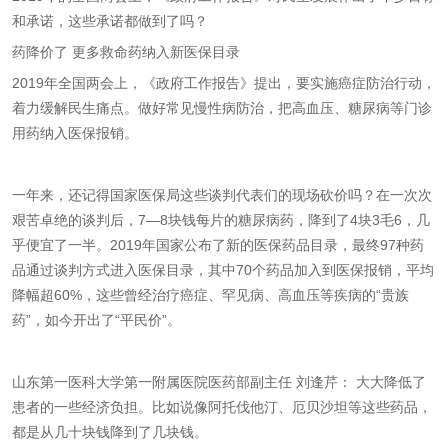
和承诺，这些承诺都做到了吗？
药降价了 更多救命药纳入新医保目录
2019年全国两会上，《政府工作报告》提出，要实施癌症防治行动，
着力缓解民生痛点。做好常见慢性病防治，把高血压、糖尿病等门诊
用药纳入医保报销。
一年来，还记得国家医保局这些谈判代表们的现场砍价吗？在一次次
艰苦卓绝的谈判后，7—8块钱每片的糖尿病药，降到了4块3毛6，几
乎便宜了一半。2019年国家公布了新的医保药品目录，最终97种药
品通过谈判方式进入医保目录，其中70个药品加入到医保报销，平均
降幅超60%，这些曾经治疗癌症、罕见病、高血压等疾病的“贵族
药”，如今开出了“平民价”。
山东第一医科大学第一附属医院医药部副主任 刘逢芹：
大大降低了
患者的一些经济负担。比如说像阿托伐他汀、厄贝沙坦等这些药品，
都是从几十块钱降到了几块钱。